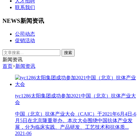
人才招聘
联系我们
NEWS
新闻资讯
公司动态
促销活动
新闻资讯
首页
>
新闻资讯
tyc1286太阳集团成功参加2021中国（北京）抗体产业大
会
中国（北京）抗体产业大会（CAIC）于2021年6月4日-6
月5日在北京隆重举办。本次大会围绕中国抗体产业发
展，分为临床实践、产品研发、工艺技术和抗体质...
2021-06