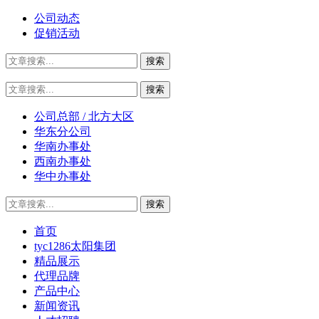
公司动态
促销活动
公司总部 / 北方大区
华东分公司
华南办事处
西南办事处
华中办事处
首页
tyc1286太阳集团
精品展示
代理品牌
产品中心
新闻资讯