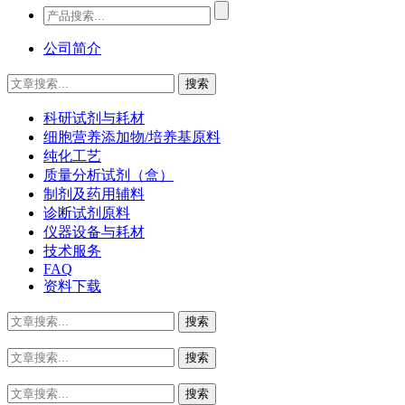
公司简介
科研试剂与耗材
细胞营养添加物/培养基原料
纯化工艺
质量分析试剂（盒）
制剂及药用辅料
诊断试剂原料
仪器设备与耗材
技术服务
FAQ
资料下载