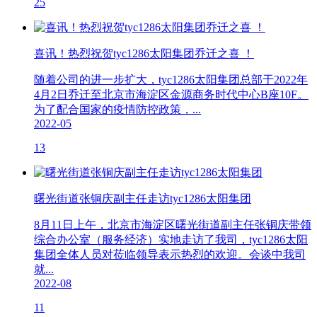
25
喜讯！热烈祝贺tyc1286太阳集团乔迁之喜 ！
随着公司的进一步扩大，tyc1286太阳集团总部于2022年
4月2日乔迁至北京市海淀区金源商务时代中心B座10F。
为了配合国家的疫情防控政策，...
2022-05
13
曙光街道张铜庆副主任走访tyc1286太阳集团
8月11日上午，北京市海淀区曙光街道副主任张铜庆带领
综合办公室（服务经济）实地走访了我司，tyc1286太阳
集团全体人员对莅临领导表示热烈的欢迎。会谈中我司
就...
2022-08
11