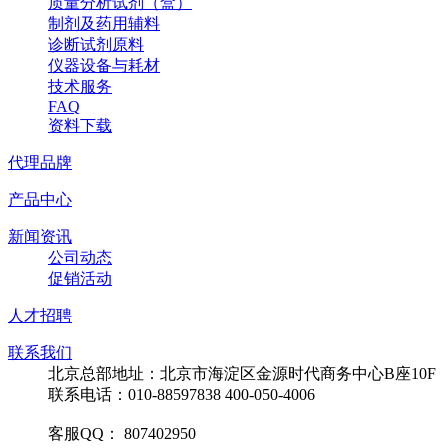
质量分析试剂（盒）
制剂及药用辅料
诊断试剂原料
仪器设备与耗材
技术服务
FAQ
资料下载
代理品牌
产品中心
新闻资讯
公司动态
促销活动
人才招聘
联系我们
北京总部地址：北京市海淀区金源时代商务中心B座10F
联系电话：010-88597838 400-050-4006
客服QQ： 807402950