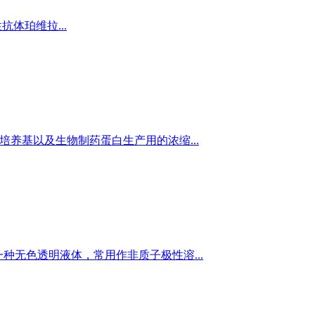
抗体珀维拉...
养基以及生物制药蛋白生产用的浓缩...
mol，是一种无色透明液体，常用作非质子极性溶...