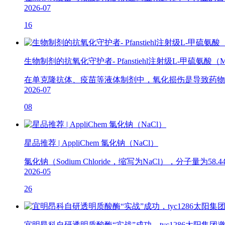
2026-07
16
生物制剂的抗氧化守护者- Pfanstiehl注射级L-甲硫氨酸（M
在单克隆抗体、疫苗等液体制剂中，氧化损伤是导致药物失效的主
2026-07
08
星品推荐 | AppliChem 氯化钠（NaCl）
氯化钠（Sodium Chloride，缩写为NaCl），分子
2026-05
26
宜明昂科自研透明质酸酶“实战”成功，tyc1286太阳集