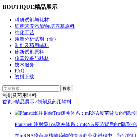
BOUTIQUE
精品展示
科研试剂与耗材
细胞营养添加物/培养基原料
纯化工艺
质量分析试剂（盒）
制剂及药用辅料
诊断试剂原料
仪器设备与耗材
技术服务
FAQ
资料下载
制剂及药用辅料
首页
>
精品展示
>
制剂及药用辅料
Pfanstiehl注射级Tris缓冲体系：mRNA疫苗背后的“隐形护
在mRNA疫苗与核酸药物的快速商业化进程中，行业的目光