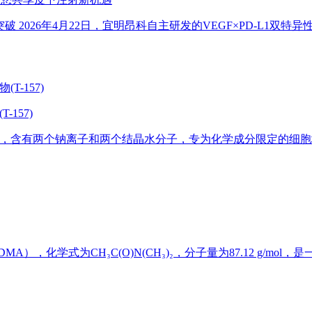
破 2026年4月22日，宜明昂科自主研发的VEGF×PD-L1双特异性
-157)
，含有两个钠离子和两个结晶水分子，专为化学成分限定的细胞培
AC或DMA），化学式为CH₃C(O)N(CH₃)₂，分子量为87.12 g/