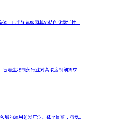
晶体。L-半胱氨酸因其独特的化学活性...
随着生物制药行业对高浓度制剂需求...
域的应用愈发广泛。截至目前，精氨...