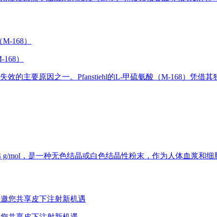
-168）
要原因之一。Pfanstiehl的L-甲硫氨酸（M-168）凭借
量为58.44 g/mol，是一种无色结晶或白色结晶性粉末，作为人体血浆
团邀您共享皮下注射新机遇