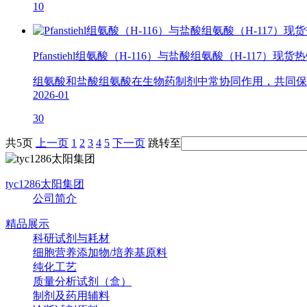
10
Pfanstiehl组氨酸（H-116）与盐酸组氨酸（H-117）现
组氨酸和盐酸组氨酸在生物药制剂中常协同作用，共同保
2026-01
30
共5页
上一页
1
2
3
4
5
下一页
跳转至
tyc1286太阳集团
公司简介
精品展示
科研试剂与耗材
细胞营养添加物/培养基原料
纯化工艺
质量分析试剂（盒）
制剂及药用辅料