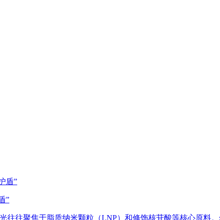
盾”
往往聚焦于脂质纳米颗粒（LNP）和修饰核苷酸等核心原料。然而，一