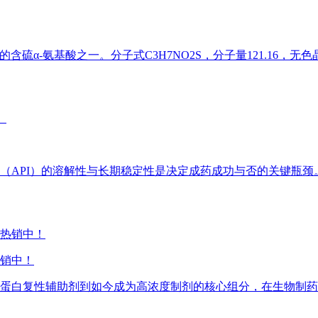
α-氨基酸之一。分子式C3H7NO2S，分子量121.16，无色
API）的溶解性与长期稳定性是决定成药成功与否的关键瓶颈。
货热销中！
蛋白复性辅助剂到如今成为高浓度制剂的核心组分，在生物制药领