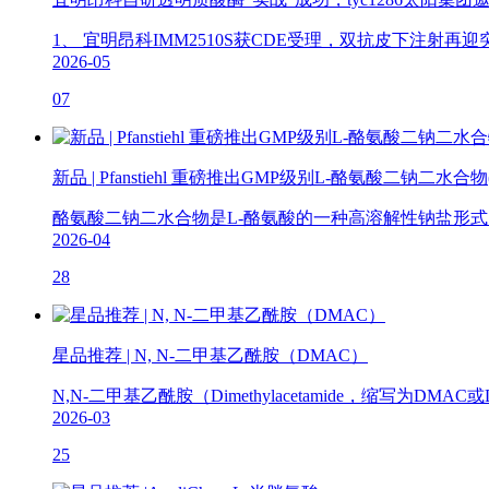
1、 宜明昂科IMM2510S获CDE受理，双抗皮下注射再迎突
2026-05
07
新品 | Pfanstiehl 重磅推出GMP级别L-酪氨酸二钠二水合物(T
酪氨酸二钠二水合物是L-酪氨酸的一种高溶解性钠盐形式
2026-04
28
星品推荐 | N, N-二甲基乙酰胺（DMAC）
N,N-二甲基乙酰胺（Dimethylacetamide，缩写为DM
2026-03
25